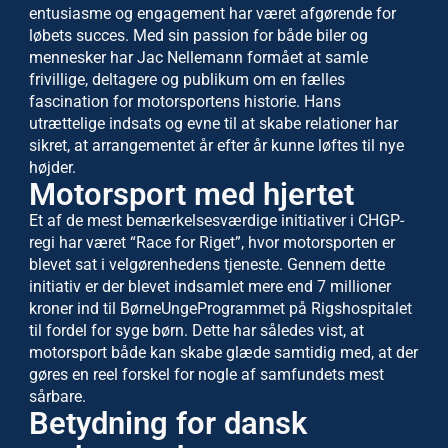
entusiasme og engagement har været afgørende for
løbets succes. Med sin passion for både biler og
mennesker har Jac Nellemann formået at samle
frivillige, deltagere og publikum om en fælles
fascination for motorsportens historie. Hans
utrættelige indsats og evne til at skabe relationer har
sikret, at arrangementet år efter år kunne løftes til nye
højder.
Motorsport med hjertet
Et af de mest bemærkelsesværdige initiativer i CHGP-
regi har været “Race for Riget”, hvor motorsporten er
blevet sat i velgørenhedens tjeneste. Gennem dette
initiativ er der blevet indsamlet mere end 7 millioner
kroner ind til BørneUngeProgrammet på Rigshospitalet
til fordel for syge børn. Dette har således vist, at
motorsport både kan skabe glæde samtidig med, at der
gøres en reel forskel for nogle af samfundets mest
sårbare.
Betydning for dansk