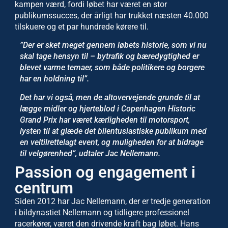
kampen værd, fordi løbet har været en stor
publikumssucces, der årligt har trukket næsten 40.000
tilskuere og et par hundrede kørere til.
”Der er sket meget gennem løbets historie, som vi nu
skal tage hensyn til – bytrafik og bæredygtighed er
blevet varme temaer, som både politikere og borgere
har en holdning til”.
Det har vi også, men de altovervejende grunde til at
lægge midler og hjerteblod i Copenhagen Historic
Grand Prix har været kærligheden til motorsport,
lysten til at glæde det bilentusiastiske publikum med
en veltilrettelagt event, og muligheden for at bidrage
til velgørenhed”, udtaler Jac Nellemann.
Passion og engagement i
centrum
Siden 2012 har Jac Nellemann, der er tredje generation
i bildynastiet Nellemann og tidligere professionel
racerkører, været den drivende kraft bag løbet. Hans