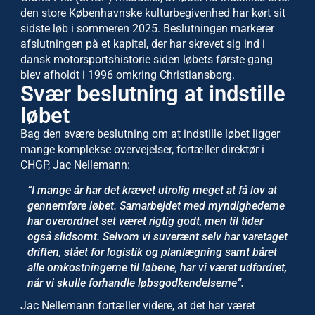
den store Københavnske kulturbegivenhed har kørt sit
sidste løb i sommeren 2025. Beslutningen markerer
afslutningen på et kapitel, der har skrevet sig ind i
dansk motorsportshistorie siden løbets første gang
blev afholdt i 1996 omkring Christiansborg.
Svær beslutning at indstille
løbet
Bag den svære beslutning om at indstille løbet ligger
mange komplekse overvejelser, fortæller direktør i
CHGP, Jac Nellemann:
”I mange år har det krævet utrolig meget at få lov at
gennemføre løbet. Samarbejdet med myndighederne
har overordnet set været rigtig godt, men til tider
også slidsomt. Selvom vi suverænt selv har varetaget
driften, stået for logistik og planlægning samt båret
alle omkostningerne til løbene, har vi været udfordret,
når vi skulle forhandle løbsgodkendelserne”.
Jac Nellemann fortæller videre, at det har været