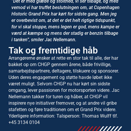
”Det er med glæde og stolthed, vi ser tilbage, og med
vemod vi har truffet beslutningen om, at Copenhagen
Historic Grand Prix har kørt for sidste gang. Men jeg
er overbevist om, at det er det helt rigtige tidspunkt,
for vi skal stoppe, mens legen er god, mens kampe er
værd at kæmpe og mens der stadig er benzin tilbage
i tanken”, smiler Jac Nellemann.
Tak og fremtidige håb
Arrangørerne ønsker at rette en stor tak til alle, der har
bakket op om CHGP gennem årene, både frivillige,
samarbejdspartnere, deltagere, tilskuere og sponsorer.
Uden deres engagement og støtte havde løbet ikke
været muligt. Selvom CHGP nu har kørt sin sidste
omgang, lever passionen for motorsporten videre. Jac
Nellemann takker for turen og håber, at CHGP vil
inspirere nye initiativer fremover, og at andre vil gribe
stafetten og føre traditionen om et Grand Prix videre.
Yderligere information: Talsperson: Thomas Wulff tlf.
+45 3134 0104